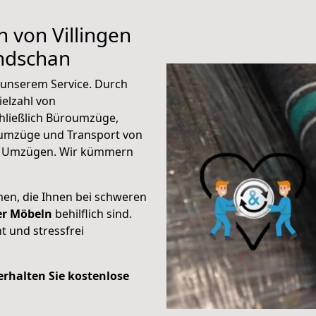
n von Villingen
ndschan
unserem Service. Durch
elzahl von
hließlich Büroumzüge,
umzüge und Transport von
n Umzügen. Wir kümmern
men, die Ihnen bei schweren
der Möbeln
behilflich sind.
t und stressfrei
 erhalten Sie kostenlose