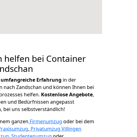
 helfen bei Container
andschan
r
umfangreiche Erfahrung
in der
 nach Zandschan und können Ihnen bei
prozesses helfen.
K
ostenlose Angebote
,
ben und Bedürfnissen angepasst
 bei uns selbstverständlich!
einem ganzen
Firmenumzug
oder bei dem
Praxisumzug
,
Privatumzug Villingen
mzug
,
Studentenumzug
oder