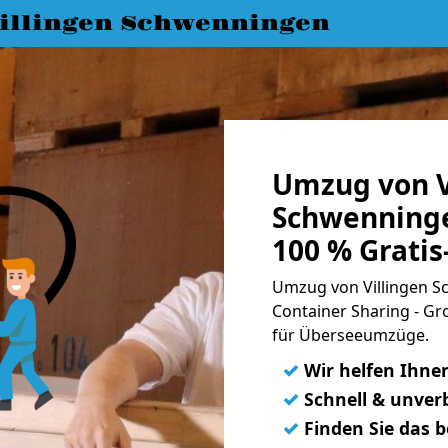
llingen Schwenningen
Umzug von V
Schwenninge
100 % Grati
Umzug von Villingen S
Container Sharing - Gr
für Überseeumzüge.
✓
Wir helfen Ihne
✓
Schnell & unverb
✓
Finden Sie das 