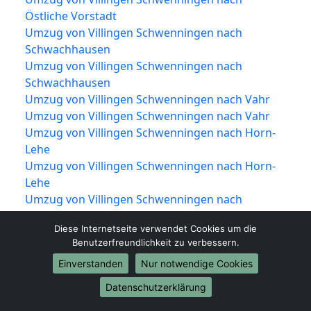
Östliche Vorstadt
Umzug von Villingen Schwenningen nach
Schwachhausen
Umzug von Villingen Schwenningen nach
Schwachhausen
Umzug von Villingen Schwenningen nach Vahr
Umzug von Villingen Schwenningen nach Vahr
Umzug von Villingen Schwenningen nach Horn-
Lehe
Umzug von Villingen Schwenningen nach Horn-
Lehe
Umzug von Villingen Schwenningen nach
Borgfeld
Diese Internetseite verwendet Cookies um die
Umzug von Villingen Schwenningen nach
Benutzerfreundlichkeit zu verbessern.
Borgfeld
Einverstanden
Nur notwendige Cookies
Umzug von Villingen Schwenningen nach
Oberneuland
Datenschutzerklärung
Umzug von Villingen Schwenningen nach