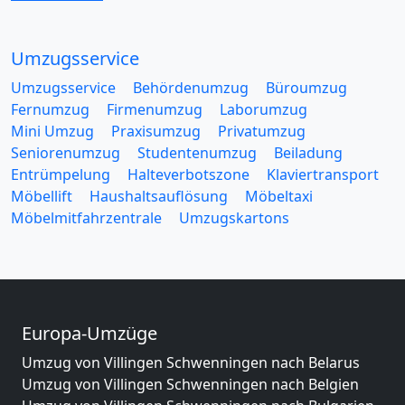
Umzugsservice
Umzugsservice
Behördenumzug
Büroumzug
Fernumzug
Firmenumzug
Laborumzug
Mini Umzug
Praxisumzug
Privatumzug
Seniorenumzug
Studentenumzug
Beiladung
Entrümpelung
Halteverbotszone
Klaviertransport
Möbellift
Haushaltsauflösung
Möbeltaxi
Möbelmitfahrzentrale
Umzugskartons
Europa-Umzüge
Umzug von Villingen Schwenningen nach Belarus
Umzug von Villingen Schwenningen nach Belgien