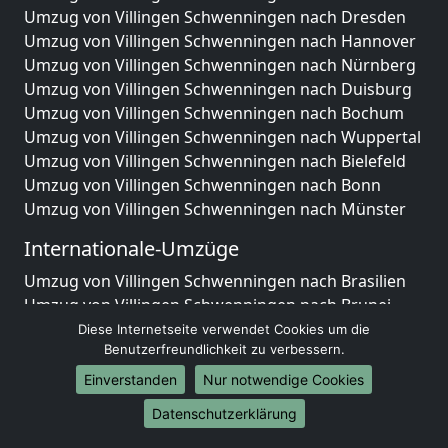
Umzug von Villingen Schwenningen nach Dresden
Umzug von Villingen Schwenningen nach Hannover
Umzug von Villingen Schwenningen nach Nürnberg
Umzug von Villingen Schwenningen nach Duisburg
Umzug von Villingen Schwenningen nach Bochum
Umzug von Villingen Schwenningen nach Wuppertal
Umzug von Villingen Schwenningen nach Bielefeld
Umzug von Villingen Schwenningen nach Bonn
Umzug von Villingen Schwenningen nach Münster
Internationale-Umzüge
Umzug von Villingen Schwenningen nach Brasilien
Umzug von Villingen Schwenningen nach Brunei
Darussalam
Diese Internetseite verwendet Cookies um die
Benutzerfreundlichkeit zu verbessern.
Umzug von Villingen Schwenningen nach Burkina
Faso
Einverstanden
Nur notwendige Cookies
Umzug von Villingen Schwenningen nach Burundi
Datenschutzerklärung
Umzug von Villingen Schwenningen nach Chile