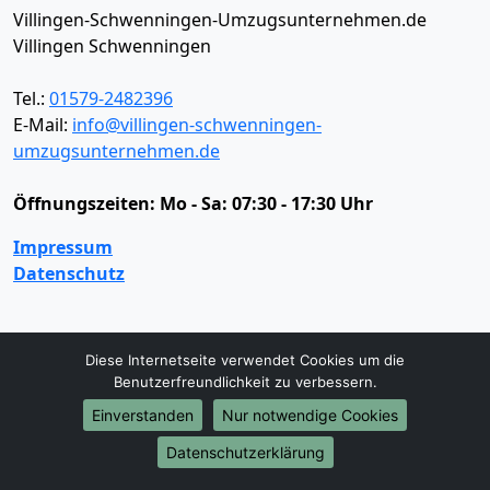
Villingen-Schwenningen-Umzugsunternehmen.de
Villingen Schwenningen
Tel.:
01579-2482396
E-Mail:
info@villingen-schwenningen-
umzugsunternehmen.de
Öffnungszeiten:
Mo - Sa: 07:30 - 17:30 Uhr
Impressum
Datenschutz
Umzugsservice
Diese Internetseite verwendet Cookies um die
Benutzerfreundlichkeit zu verbessern.
Umzugsservice
Behördenumzug
Büroumzug
Fernumzug
Firmenumzug
Laborumzug
Einverstanden
Nur notwendige Cookies
Mini Umzug
Praxisumzug
Privatumzug
Datenschutzerklärung
Seniorenumzug
Studentenumzug
Beiladung