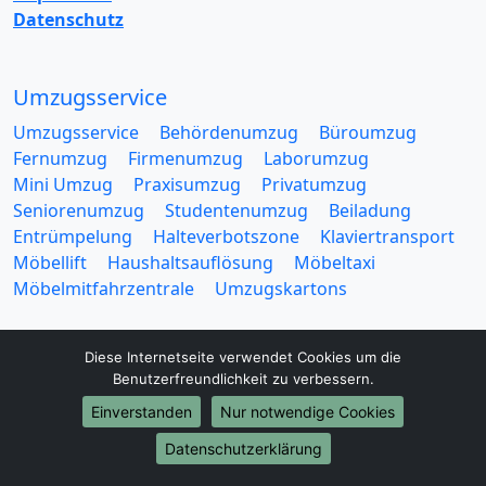
Datenschutz
Umzugsservice
Umzugsservice
Behördenumzug
Büroumzug
Fernumzug
Firmenumzug
Laborumzug
Mini Umzug
Praxisumzug
Privatumzug
Seniorenumzug
Studentenumzug
Beiladung
Entrümpelung
Halteverbotszone
Klaviertransport
Möbellift
Haushaltsauflösung
Möbeltaxi
Möbelmitfahrzentrale
Umzugskartons
Diese Internetseite verwendet Cookies um die
Benutzerfreundlichkeit zu verbessern.
Einverstanden
Nur notwendige Cookies
Europa-Umzüge
Datenschutzerklärung
Umzug von Villingen Schwenningen nach Belarus