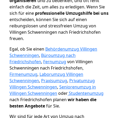
organisieren
und zu bedenken, und oft fehlt
einfach die Zeit, um alles zu erledigen. Wenn Sie
sich für eine
professionelle Umzugshilfe bei uns
entscheiden, können Sie sich auf einen
reibungslosen und stressfreien Umzug von
Villingen Schwenningen nach Friedrichshofen
freuen.
Egal, ob Sie einen
Behördenumzug Villingen
Schwenningen
,
Büroumzug nach
Friedrichshofen
,
Fernumzug
von Villingen
Schwenningen nach Friedrichshofen,
Firmenumzug
,
Laborumzug Villingen
Schwenningen
,
Praxisumzug
,
Privatumzug
Villingen Schwenningen
,
Seniorenumzug in
Villingen Schwenningen
oder
Studentenumzug
nach Friedrichshofen planen
wir haben die
besten Angebote
für Sie.
Wir sind für jede Art von Umzug nach