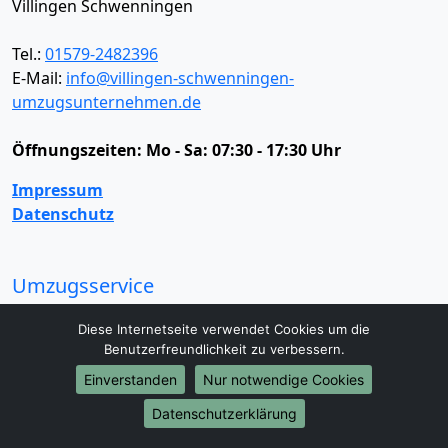
Villingen Schwenningen
Tel.:
01579-2482396
E-Mail:
info@villingen-schwenningen-
umzugsunternehmen.de
Öffnungszeiten:
Mo - Sa: 07:30 - 17:30 Uhr
Impressum
Datenschutz
Umzugsservice
Umzugsservice
Behördenumzug
Büroumzug
Diese Internetseite verwendet Cookies um die
Fernumzug
Firmenumzug
Laborumzug
Benutzerfreundlichkeit zu verbessern.
Mini Umzug
Praxisumzug
Privatumzug
Einverstanden
Nur notwendige Cookies
Seniorenumzug
Studentenumzug
Beiladung
Entrümpelung
Halteverbotszone
Klaviertransport
Datenschutzerklärung
Möbellift
Haushaltsauflösung
Möbeltaxi