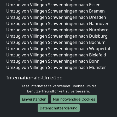
Umzug von Villingen Schwenningen nach Essen
Umzug von Villingen Schwenningen nach Bremen
Umzug von Villingen Schwenningen nach Dresden
Umzug von Villingen Schwenningen nach Hannover
Umzug von Villingen Schwenningen nach Nürnberg
Umzug von Villingen Schwenningen nach Duisburg
Umzug von Villingen Schwenningen nach Bochum
Umzug von Villingen Schwenningen nach Wuppertal
Umzug von Villingen Schwenningen nach Bielefeld
Umzug von Villingen Schwenningen nach Bonn
Umzug von Villingen Schwenningen nach Münster
Internationale-Umzüge
Umzug von Villingen Schwenningen nach Brasilien
Diese Internetseite verwendet Cookies um die
Benutzerfreundlichkeit zu verbessern.
Umzug von Villingen Schwenningen nach Brunei
Darussalam
Einverstanden
Nur notwendige Cookies
Umzug von Villingen Schwenningen nach Burkina
Datenschutzerklärung
Faso