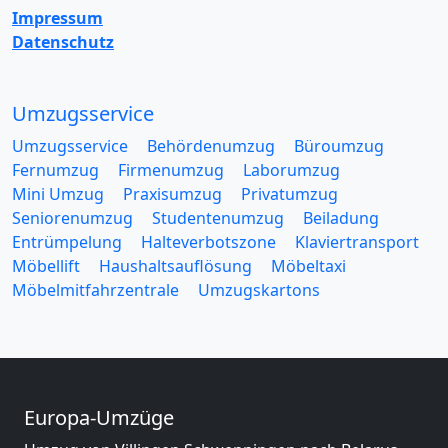
Impressum
Datenschutz
Umzugsservice
Umzugsservice
Behördenumzug
Büroumzug
Fernumzug
Firmenumzug
Laborumzug
Mini Umzug
Praxisumzug
Privatumzug
Seniorenumzug
Studentenumzug
Beiladung
Entrümpelung
Halteverbotszone
Klaviertransport
Möbellift
Haushaltsauflösung
Möbeltaxi
Möbelmitfahrzentrale
Umzugskartons
Europa-Umzüge