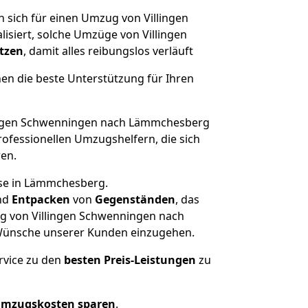
 sich für einen Umzug von Villingen
siert, solche Umzüge von Villingen
ützen
, damit alles reibungslos verläuft
nen die beste Unterstützung für Ihren
ingen Schwenningen nach Lämmchesberg
ofessionellen Umzugshelfern, die sich
ren.
use in Lämmchesberg.
nd
Entpacken
von
Gegenständen
, das
ug von Villingen Schwenningen nach
d Wünsche unserer Kunden einzugehen.
rvice zu den
besten Preis-Leistungen
zu
Umzugskosten sparen
.