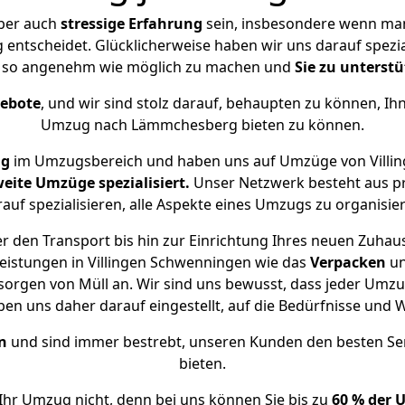
aber auch
stressige
Erfahrung
sein, insbesondere wenn man
tscheidet. Glücklicherweise haben wir uns darauf speziali
 so angenehm wie möglich zu machen und
Sie zu unterst
gebote
, und wir sind stolz darauf, behaupten zu können, Ih
Umzug nach Lämmchesberg bieten zu können.
ng
im Umzugsbereich und haben uns auf Umzüge von Vill
eite Umzüge spezialisiert.
Unser Netzwerk besteht aus pr
auf spezialisieren, alle Aspekte eines Umzugs zu organisie
r den Transport bis hin zur Einrichtung Ihres neuen Zuha
eistungen in Villingen Schwenningen wie das
Verpacken
u
orgen von Müll an. Wir sind uns bewusst, dass jeder Umz
ben uns daher darauf eingestellt, auf die Bedürfnisse un
n
und sind immer bestrebt, unseren Kunden den besten Se
bieten.
Ihr Umzug nicht, denn bei uns können Sie bis zu
60 % der 