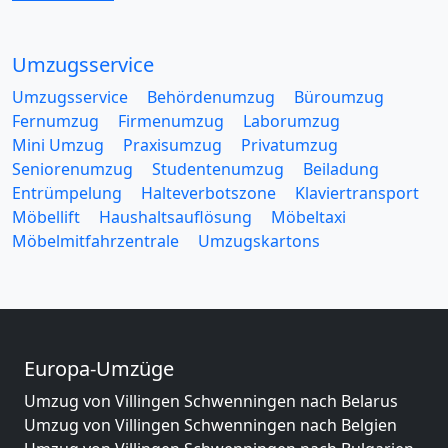
Umzugsservice
Umzugsservice
Behördenumzug
Büroumzug
Fernumzug
Firmenumzug
Laborumzug
Mini Umzug
Praxisumzug
Privatumzug
Seniorenumzug
Studentenumzug
Beiladung
Entrümpelung
Halteverbotszone
Klaviertransport
Möbellift
Haushaltsauflösung
Möbeltaxi
Möbelmitfahrzentrale
Umzugskartons
Europa-Umzüge
Umzug von Villingen Schwenningen nach Belarus
Umzug von Villingen Schwenningen nach Belgien