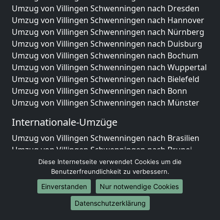
Umzug von Villingen Schwenningen nach Dresden
Umzug von Villingen Schwenningen nach Hannover
Umzug von Villingen Schwenningen nach Nürnberg
Umzug von Villingen Schwenningen nach Duisburg
Umzug von Villingen Schwenningen nach Bochum
Umzug von Villingen Schwenningen nach Wuppertal
Umzug von Villingen Schwenningen nach Bielefeld
Umzug von Villingen Schwenningen nach Bonn
Umzug von Villingen Schwenningen nach Münster
Internationale-Umzüge
Umzug von Villingen Schwenningen nach Brasilien
Umzug von Villingen Schwenningen nach Brunei
Darussalam
Diese Internetseite verwendet Cookies um die
Benutzerfreundlichkeit zu verbessern.
Umzug von Villingen Schwenningen nach Burkina
Faso
Einverstanden
Nur notwendige Cookies
Umzug von Villingen Schwenningen nach Burundi
Datenschutzerklärung
Umzug von Villingen Schwenningen nach Chile