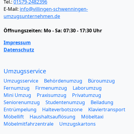
Tel.:
01579-2482396
E-Mail:
info@villingen-schwenningen-
umzugsunternehmen.de
Öffnungszeiten:
Mo - Sa: 07:30 - 17:30 Uhr
Impressum
Datenschutz
Umzugsservice
Umzugsservice
Behördenumzug
Büroumzug
Fernumzug
Firmenumzug
Laborumzug
Mini Umzug
Praxisumzug
Privatumzug
Seniorenumzug
Studentenumzug
Beiladung
Entrümpelung
Halteverbotszone
Klaviertransport
Möbellift
Haushaltsauflösung
Möbeltaxi
Möbelmitfahrzentrale
Umzugskartons