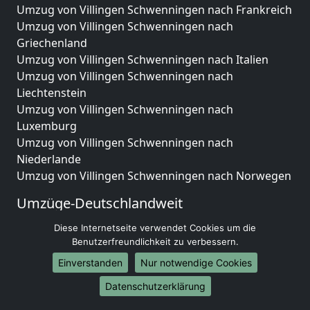
Umzug von Villingen Schwenningen nach Frankreich
Umzug von Villingen Schwenningen nach
Griechenland
Umzug von Villingen Schwenningen nach Italien
Umzug von Villingen Schwenningen nach
Liechtenstein
Umzug von Villingen Schwenningen nach
Luxemburg
Umzug von Villingen Schwenningen nach
Niederlande
Umzug von Villingen Schwenningen nach Norwegen
Umzüge-Deutschlandweit
Umzug von Villingen Schwenningen nach Berlin
Diese Internetseite verwendet Cookies um die
Umzug von Villingen Schwenningen nach Hamburg
Benutzerfreundlichkeit zu verbessern.
Umzug von Villingen Schwenningen nach München
Einverstanden
Nur notwendige Cookies
Umzug von Villingen Schwenningen nach Köln
Datenschutzerklärung
Umzug von Villingen Schwenningen nach Frankfurt
am Main