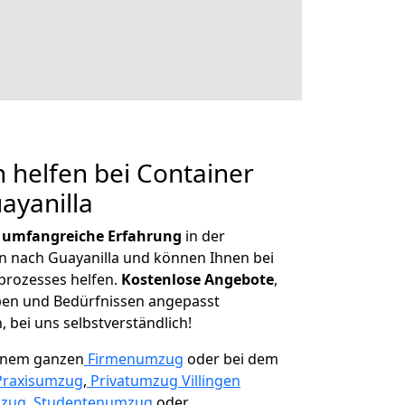
 helfen bei Container
ayanilla
r
umfangreiche Erfahrung
in der
nach Guayanilla und können Ihnen bei
prozesses helfen.
K
ostenlose Angebote
,
ben und Bedürfnissen angepasst
 bei uns selbstverständlich!
einem ganzen
Firmenumzug
oder bei dem
Praxisumzug
,
Privatumzug Villingen
mzug
,
Studentenumzug
oder