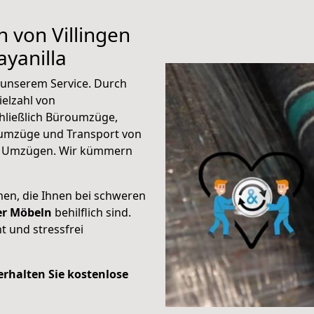
n von Villingen
yanilla
unserem Service. Durch
elzahl von
hließlich Büroumzüge,
umzüge und Transport von
n Umzügen. Wir kümmern
men, die Ihnen bei schweren
der Möbeln
behilflich sind.
t und stressfrei
 erhalten Sie kostenlose