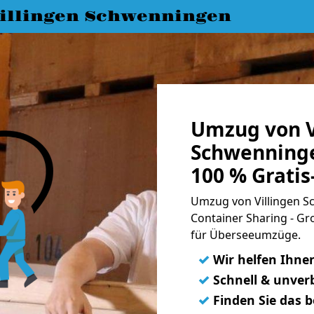
llingen Schwenningen
Umzug von V
Schwenninge
100 % Grati
Umzug von Villingen S
Container Sharing - Gr
für Überseeumzüge.
✓
Wir helfen Ihne
✓
Schnell & unverb
✓
Finden Sie das 