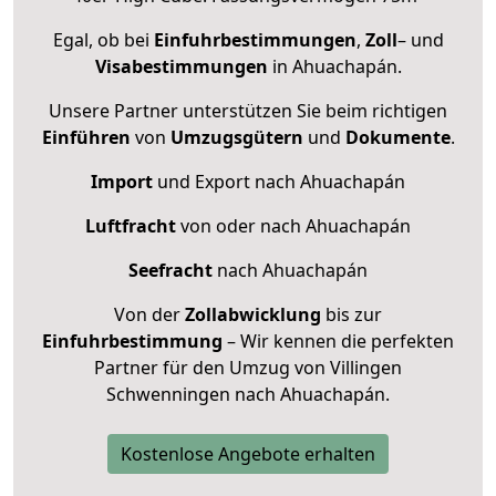
Egal, ob bei
Einfuhrbestimmungen
,
Zoll
– und
Visabestimmungen
in Ahuachapán.
Unsere Partner unterstützen Sie beim richtigen
Einführen
von
Umzugsgütern
und
Dokumente
.
Import
und Export nach Ahuachapán
Luftfracht
von oder nach Ahuachapán
Seefracht
nach Ahuachapán
Von der
Zollabwicklung
bis zur
Einfuhrbestimmung
– Wir kennen die perfekten
Partner für den Umzug von Villingen
Schwenningen nach Ahuachapán.
Kostenlose Angebote erhalten