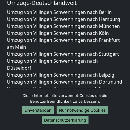
Umzüge-Deutschlandweit
Umzug von Villingen Schwenningen nach Berlin
Umzug von Villingen Schwenningen nach Hamburg
Umzug von Villingen Schwenningen nach München
Umzug von Villingen Schwenningen nach Köln
Umzug von Villingen Schwenningen nach Frankfurt
am Main
Umzug von Villingen Schwenningen nach Stuttgart
Umzug von Villingen Schwenningen nach
Düsseldorf
Umzug von Villingen Schwenningen nach Leipzig
Umzug von Villingen Schwenningen nach Dortmund
Umzug von Villingen Schwenningen nach Essen
Umzug von Villingen Schwenningen nach Bremen
Diese Internetseite verwendet Cookies um die
Benutzerfreundlichkeit zu verbessern.
Umzug von Villingen Schwenningen nach Dresden
Umzug von Villingen Schwenningen nach Hannover
Einverstanden
Nur notwendige Cookies
Umzug von Villingen Schwenningen nach Nürnberg
Datenschutzerklärung
Umzug von Villingen Schwenningen nach Duisburg