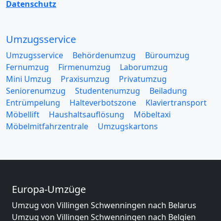
Datenschutz
Umzugsservice
Umzugsservice
Behördenumzug
Büroumzug
Fernumzug
Firmenumzug
Laborumzug
Mini Umzug
Praxisumzug
Privatumzug
Seniorenumzug
Studentenumzug
Beiladung
Entrümpelung
Halteverbotszone
Klaviertransport
Möbellift
Haushaltsauflösung
Möbeltaxi
Möbelmitfahrzentrale
Umzugskartons
Europa-Umzüge
Umzug von Villingen Schwenningen nach Belarus
Umzug von Villingen Schwenningen nach Belgien