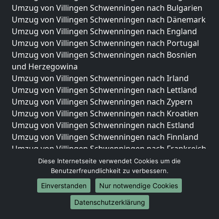
Umzug von Villingen Schwenningen nach Bulgarien
Umzug von Villingen Schwenningen nach Dänemark
Umzug von Villingen Schwenningen nach England
Umzug von Villingen Schwenningen nach Portugal
Umzug von Villingen Schwenningen nach Bosnien
und Herzegowina
Umzug von Villingen Schwenningen nach Irland
Umzug von Villingen Schwenningen nach Lettland
Umzug von Villingen Schwenningen nach Zypern
Umzug von Villingen Schwenningen nach Kroatien
Umzug von Villingen Schwenningen nach Estland
Umzug von Villingen Schwenningen nach Finnland
Umzug von Villingen Schwenningen nach Frankreich
Umzug von Villingen Schwenningen nach
Diese Internetseite verwendet Cookies um die
Griechenland
Benutzerfreundlichkeit zu verbessern.
Umzug von Villingen Schwenningen nach Italien
Einverstanden
Nur notwendige Cookies
Umzug von Villingen Schwenningen nach
Datenschutzerklärung
Liechtenstein
Umzug von Villingen Schwenningen nach