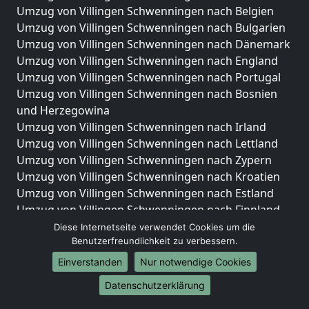
Umzug von Villingen Schwenningen nach Belgien
Umzug von Villingen Schwenningen nach Bulgarien
Umzug von Villingen Schwenningen nach Dänemark
Umzug von Villingen Schwenningen nach England
Umzug von Villingen Schwenningen nach Portugal
Umzug von Villingen Schwenningen nach Bosnien
und Herzegowina
Umzug von Villingen Schwenningen nach Irland
Umzug von Villingen Schwenningen nach Lettland
Umzug von Villingen Schwenningen nach Zypern
Umzug von Villingen Schwenningen nach Kroatien
Umzug von Villingen Schwenningen nach Estland
Umzug von Villingen Schwenningen nach Finnland
Umzug von Villingen Schwenningen nach Frankreich
Diese Internetseite verwendet Cookies um die
Umzug von Villingen Schwenningen nach
Benutzerfreundlichkeit zu verbessern.
Griechenland
Einverstanden
Nur notwendige Cookies
Umzug von Villingen Schwenningen nach Italien
Datenschutzerklärung
Umzug von Villingen Schwenningen nach
Liechtenstein