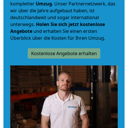
kompletter
Umzug
. Unser Partnernetzwerk, das
wir über die Jahre aufgebaut haben, ist
deutschlandweit und sogar international
unterwegs.
Holen Sie sich jetzt kostenlose
Angebote
und erhalten Sie einen ersten
Überblick über die Kosten für Ihren Umzug.
Kostenlose Angebote erhalten