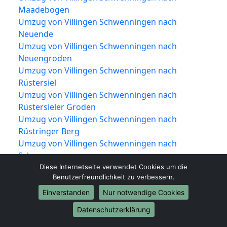
Maadebogen
Umzug von Villingen Schwenningen nach
Neuende
Umzug von Villingen Schwenningen nach
Neuengroden
Umzug von Villingen Schwenningen nach
Rüstersiel
Umzug von Villingen Schwenningen nach
Rüstersieler Groden
Umzug von Villingen Schwenningen nach
Rüstringer Berg
Umzug von Villingen Schwenningen nach
Schaar
Umzug von Villingen Schwenningen nach
Diese Internetseite verwendet Cookies um die
Benutzerfreundlichkeit zu verbessern.
Sengwarden
Umzug von Villingen Schwenningen nach
Einverstanden
Nur notwendige Cookies
Siebethsburg
Datenschutzerklärung
Umzug von Villingen Schwenningen nach