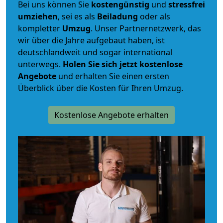
Bei uns können Sie
kostengünstig
und
stressfrei
umziehen
, sei es als
Beiladung
oder als
kompletter
Umzug
. Unser Partnernetzwerk, das
wir über die Jahre aufgebaut haben, ist
deutschlandweit und sogar international
unterwegs.
Holen Sie sich jetzt kostenlose
Angebote
und erhalten Sie einen ersten
Überblick über die Kosten für Ihren Umzug.
Kostenlose Angebote erhalten