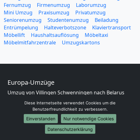
Fernumzug
Firmenumzug
Laborumzug
Mini Umzug
Praxisumzug
Privatumzug
Seniorenumzug
Studentenumzug
Beiladung
Entrümpelung
Halteverbotszone
Klaviertransport
Möbellift
Haushaltsauflösung
Möbeltaxi
Möbelmitfahrzentrale
Umzugskartons
Europa-Umzüge
Umzug von Villingen Schwenningen nach Belarus
Umzug von Villingen Schwenningen nach Belgien
Diese Internetseite verwendet Cookies um die
Umzug von Villingen Schwenningen nach Bulgarien
Benutzerfreundlichkeit zu verbessern.
Umzug von Villingen Schwenningen nach Dänemark
Einverstanden
Nur notwendige Cookies
Umzug von Villingen Schwenningen nach England
Umzug von Villingen Schwenningen nach Portugal
Datenschutzerklärung
Umzug von Villingen Schwenningen nach Bosnien