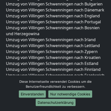
Umzug von Villingen Schwenningen nach Bulgarien
Umzug von Villingen Schwenningen nach Dänemark
Umzug von Villingen Schwenningen nach England
Umzug von Villingen Schwenningen nach Portugal
Umzug von Villingen Schwenningen nach Bosnien
und Herzegowina
Umzug von Villingen Schwenningen nach Irland
Umzug von Villingen Schwenningen nach Lettland
Umzug von Villingen Schwenningen nach Zypern
Umzug von Villingen Schwenningen nach Kroatien
Umzug von Villingen Schwenningen nach Estland
Umzug von Villingen Schwenningen nach Finnland
Umzug von Villingen Schwenningen nach Frankreich
Umzug von Villingen Schwenningen nach
Diese Internetseite verwendet Cookies um die
Griechenland
Benutzerfreundlichkeit zu verbessern.
Umzug von Villingen Schwenningen nach Italien
Einverstanden
Nur notwendige Cookies
Umzug von Villingen Schwenningen nach
Datenschutzerklärung
Liechtenstein
Umzug von Villingen Schwenningen nach