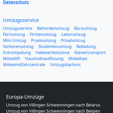
Datenschutz
Umzugsservice
Umzugsservice
Behördenumzug
Büroumzug
Fernumzug
Firmenumzug
Laborumzug
Mini Umzug
Praxisumzug
Privatumzug
Seniorenumzug
Studentenumzug
Beiladung
Entrümpelung
Halteverbotszone
Klaviertransport
Möbellift
Haushaltsauflösung
Möbeltaxi
Möbelmitfahrzentrale
Umzugskartons
Europa-Umzüge
Umzug von Villingen Schwenningen nach Belarus
Umzug von Villingen Schwenningen nach Belgien