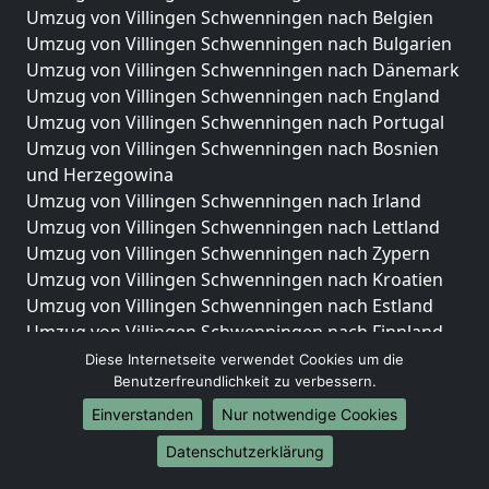
Umzug von Villingen Schwenningen nach Belgien
Umzug von Villingen Schwenningen nach Bulgarien
Umzug von Villingen Schwenningen nach Dänemark
Umzug von Villingen Schwenningen nach England
Umzug von Villingen Schwenningen nach Portugal
Umzug von Villingen Schwenningen nach Bosnien
und Herzegowina
Umzug von Villingen Schwenningen nach Irland
Umzug von Villingen Schwenningen nach Lettland
Umzug von Villingen Schwenningen nach Zypern
Umzug von Villingen Schwenningen nach Kroatien
Umzug von Villingen Schwenningen nach Estland
Umzug von Villingen Schwenningen nach Finnland
Umzug von Villingen Schwenningen nach Frankreich
Diese Internetseite verwendet Cookies um die
Umzug von Villingen Schwenningen nach
Benutzerfreundlichkeit zu verbessern.
Griechenland
Einverstanden
Nur notwendige Cookies
Umzug von Villingen Schwenningen nach Italien
Datenschutzerklärung
Umzug von Villingen Schwenningen nach
Liechtenstein