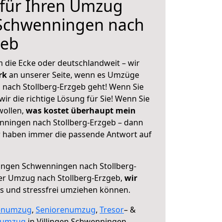
 für Ihren Umzug
 Schwenningen nach
geb
 die Ecke oder deutschlandweit – wir
erk
an unserer Seite, wenn es Umzüge
 nach Stollberg-Erzgeb geht! Wenn Sie
ir die richtige Lösung für Sie! Wenn Sie
wollen,
was kostet überhaupt mein
nningen nach Stollberg-Erzgeb – dann
ir haben immer die passende Antwort auf
lingen Schwenningen nach Stollberg-
er Umzug nach Stollberg-Erzgeb,
wir
os und stressfrei umziehen können.
enumzug
,
Seniorenumzug
,
Tresor
– &
numzug
in Villingen Schwenningen,