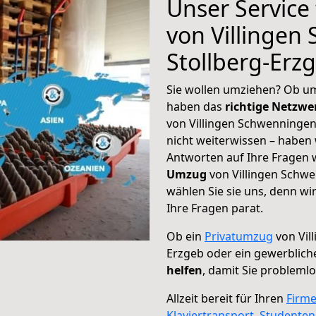
Unser Service
von Villingen
Stollberg-Erz
Sie wollen umziehen? Ob um
haben das
richtige Netzw
von Villingen Schwenningen
nicht weiterwissen – haben w
Antworten auf Ihre Fragen 
Umzug
von Villingen Schwe
wählen Sie sie uns, denn w
Ihre Fragen parat.
Ob ein
Privatumzug
von Vil
Erzgeb oder ein gewerblich
helfen
, damit Sie probleml
Allzeit bereit für Ihren
Firm
Klaviertransport
,
Studente