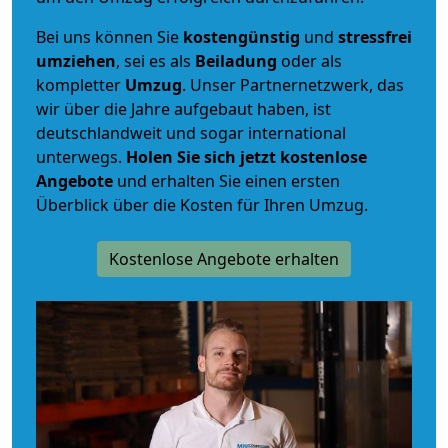
Bei uns können Sie
kostengünstig
und
stressfrei
umziehen
, sei es als
Beiladung
oder als
kompletter
Umzug
. Unser Partnernetzwerk, das
wir über die Jahre aufgebaut haben, ist
deutschlandweit und sogar international
unterwegs.
Holen Sie sich jetzt kostenlose
Angebote
und erhalten Sie einen ersten
Überblick über die Kosten für Ihren Umzug.
Kostenlose Angebote erhalten