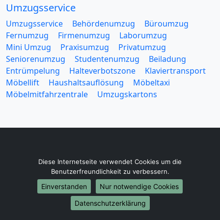
Umzugsservice
Umzugsservice
Behördenumzug
Büroumzug
Fernumzug
Firmenumzug
Laborumzug
Mini Umzug
Praxisumzug
Privatumzug
Seniorenumzug
Studentenumzug
Beiladung
Entrümpelung
Halteverbotszone
Klaviertransport
Möbellift
Haushaltsauflösung
Möbeltaxi
Möbelmitfahrzentrale
Umzugskartons
Europa-Umzüge
Diese Internetseite verwendet Cookies um die
Umzug von Villingen Schwenningen nach Belarus
Benutzerfreundlichkeit zu verbessern.
Umzug von Villingen Schwenningen nach Belgien
Einverstanden
Nur notwendige Cookies
Umzug von Villingen Schwenningen nach Bulgarien
Datenschutzerklärung
Umzug von Villingen Schwenningen nach Dänemark
Umzug von Villingen Schwenningen nach England