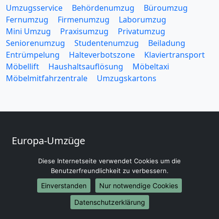
Umzugsservice
Behördenumzug
Büroumzug
Fernumzug
Firmenumzug
Laborumzug
Mini Umzug
Praxisumzug
Privatumzug
Seniorenumzug
Studentenumzug
Beiladung
Entrümpelung
Halteverbotszone
Klaviertransport
Möbellift
Haushaltsauflösung
Möbeltaxi
Möbelmitfahrzentrale
Umzugskartons
Europa-Umzüge
Umzug von Villingen Schwenningen nach Belarus
Diese Internetseite verwendet Cookies um die
Umzug von Villingen Schwenningen nach Belgien
Benutzerfreundlichkeit zu verbessern.
Umzug von Villingen Schwenningen nach Bulgarien
Einverstanden
Nur notwendige Cookies
Umzug von Villingen Schwenningen nach Dänemark
Umzug von Villingen Schwenningen nach England
Datenschutzerklärung
Umzug von Villingen Schwenningen nach Portugal