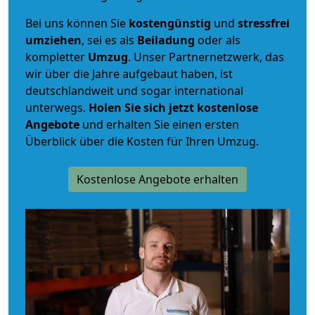
Bei uns können Sie
kostengünstig
und
stressfrei
umziehen
, sei es als
Beiladung
oder als
kompletter
Umzug
. Unser Partnernetzwerk, das
wir über die Jahre aufgebaut haben, ist
deutschlandweit und sogar international
unterwegs.
Holen Sie sich jetzt kostenlose
Angebote
und erhalten Sie einen ersten
Überblick über die Kosten für Ihren Umzug.
Kostenlose Angebote erhalten