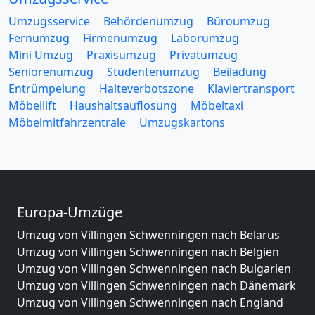
Umzugsservice
Behördenumzug
Büroumzug
Fernumzug
Firmenumzug
Laborumzug
Mini Umzug
Praxisumzug
Privatumzug
Seniorenumzug
Studentenumzug
Beiladung
Entrümpelung
Halteverbotszone
Klaviertransport
Möbellift
Haushaltsauflösung
Möbeltaxi
Möbelmitfahrzentrale
Umzugskartons
Europa-Umzüge
Umzug von Villingen Schwenningen nach Belarus
Umzug von Villingen Schwenningen nach Belgien
Umzug von Villingen Schwenningen nach Bulgarien
Umzug von Villingen Schwenningen nach Dänemark
Umzug von Villingen Schwenningen nach England