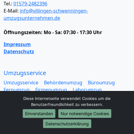
Tel.:
01579-2482396
E-Mail:
info@villingen-schwenningen-
umzugsunternehmen.de
Öffnungszeiten:
Mo - Sa: 07:30 - 17:30 Uhr
Impressum
Datenschutz
Umzugsservice
Umzugsservice
Behördenumzug
Büroumzug
Fernumzug
Firmenumzug
Laborumzug
Mini Umzug
Praxisumzug
Privatumzug
Diese Internetseite verwendet Cookies um die
Seniorenumzug
Studentenumzug
Beiladung
Benutzerfreundlichkeit zu verbessern.
Entrümpelung
Halteverbotszone
Klaviertransport
Einverstanden
Nur notwendige Cookies
Möbellift
Haushaltsauflösung
Möbeltaxi
Datenschutzerklärung
Möbelmitfahrzentrale
Umzugskartons