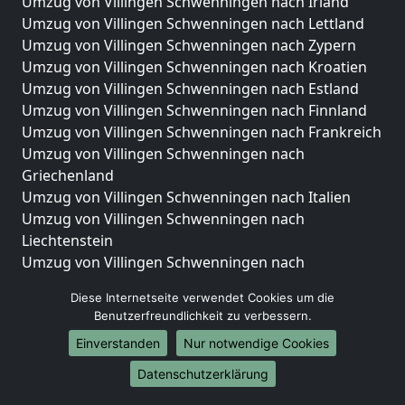
Umzug von Villingen Schwenningen nach Irland
Umzug von Villingen Schwenningen nach Lettland
Umzug von Villingen Schwenningen nach Zypern
Umzug von Villingen Schwenningen nach Kroatien
Umzug von Villingen Schwenningen nach Estland
Umzug von Villingen Schwenningen nach Finnland
Umzug von Villingen Schwenningen nach Frankreich
Umzug von Villingen Schwenningen nach
Griechenland
Umzug von Villingen Schwenningen nach Italien
Umzug von Villingen Schwenningen nach
Liechtenstein
Umzug von Villingen Schwenningen nach
Luxemburg
Diese Internetseite verwendet Cookies um die
Umzug von Villingen Schwenningen nach
Benutzerfreundlichkeit zu verbessern.
Niederlande
Einverstanden
Nur notwendige Cookies
Umzug von Villingen Schwenningen nach Norwegen
Datenschutzerklärung
Umzüge-Deutschlandweit