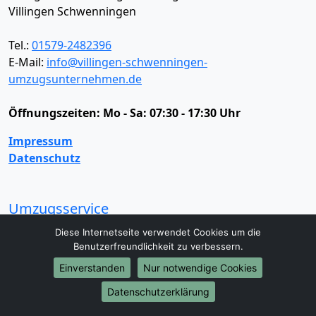
Villingen Schwenningen
Tel.:
01579-2482396
E-Mail:
info@villingen-schwenningen-
umzugsunternehmen.de
Öffnungszeiten:
Mo - Sa: 07:30 - 17:30 Uhr
Impressum
Datenschutz
Umzugsservice
Umzugsservice
Behördenumzug
Büroumzug
Diese Internetseite verwendet Cookies um die
Fernumzug
Firmenumzug
Laborumzug
Benutzerfreundlichkeit zu verbessern.
Mini Umzug
Praxisumzug
Privatumzug
Einverstanden
Nur notwendige Cookies
Seniorenumzug
Studentenumzug
Beiladung
Datenschutzerklärung
Entrümpelung
Halteverbotszone
Klaviertransport
Möbellift
Haushaltsauflösung
Möbeltaxi