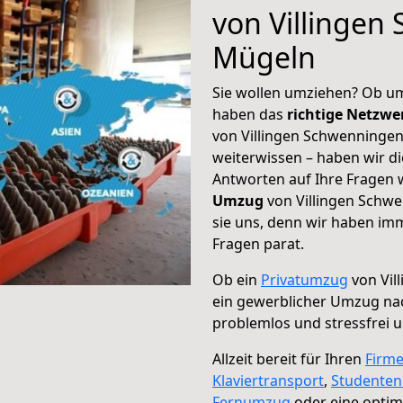
von Villingen
Mügeln
Sie wollen umziehen? Ob um
haben das
richtige Netzw
von Villingen Schwenningen
weiterwissen – haben wir di
Antworten auf Ihre Fragen 
Umzug
von Villingen Schw
sie uns, denn wir haben im
Fragen parat.
Ob ein
Privatumzug
von Vil
ein gewerblicher Umzug n
problemlos und stressfrei 
Allzeit bereit für Ihren
Firm
Klaviertransport
,
Studente
Fernumzug
oder eine opti