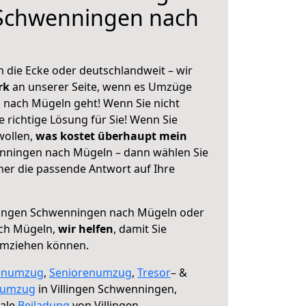
 Schwenningen nach
 die Ecke oder deutschlandweit – wir
erk
an unserer Seite, wenn es Umzüge
 nach Mügeln geht! Wenn Sie nicht
e richtige Lösung für Sie! Wenn Sie
wollen,
was kostet überhaupt mein
enningen nach Mügeln – dann wählen Sie
mer die passende Antwort auf Ihre
lingen Schwenningen nach Mügeln oder
ach Mügeln,
wir helfen
, damit Sie
umziehen können.
enumzug
,
Seniorenumzug
,
Tresor
– &
numzug
in Villingen Schwenningen,
male
Beiladung
von Villingen