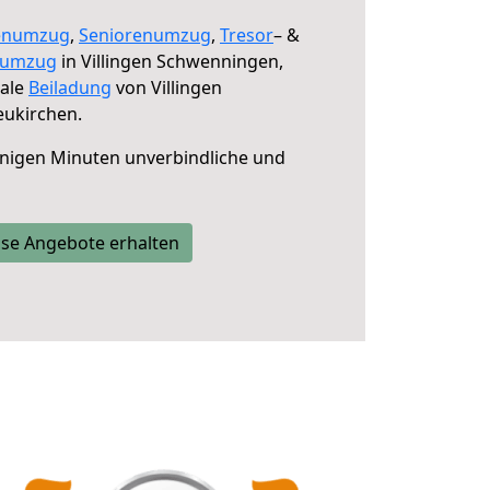
enumzug
,
Seniorenumzug
,
Tresor
– &
numzug
in Villingen Schwenningen,
male
Beiladung
von Villingen
ukirchen.
nigen Minuten unverbindliche und
se Angebote erhalten