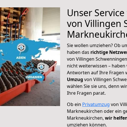
Unser Service
von Villingen
Markneukirch
Sie wollen umziehen? Ob um
haben das
richtige Netzw
von Villingen Schwenninge
nicht weiterwissen – haben w
Antworten auf Ihre Fragen 
Umzug
von Villingen Schw
wählen Sie sie uns, denn w
Ihre Fragen parat.
Ob ein
Privatumzug
von Vil
Markneukirchen oder ein g
Markneukirchen,
wir helfe
umziehen können.