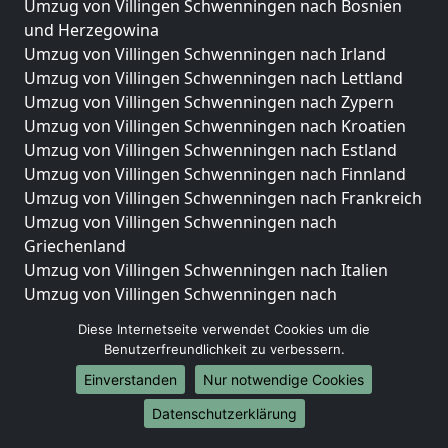
Umzug von Villingen Schwenningen nach Bosnien
und Herzegowina
Umzug von Villingen Schwenningen nach Irland
Umzug von Villingen Schwenningen nach Lettland
Umzug von Villingen Schwenningen nach Zypern
Umzug von Villingen Schwenningen nach Kroatien
Umzug von Villingen Schwenningen nach Estland
Umzug von Villingen Schwenningen nach Finnland
Umzug von Villingen Schwenningen nach Frankreich
Umzug von Villingen Schwenningen nach
Griechenland
Umzug von Villingen Schwenningen nach Italien
Umzug von Villingen Schwenningen nach
Liechtenstein
Diese Internetseite verwendet Cookies um die
Umzug von Villingen Schwenningen nach
Benutzerfreundlichkeit zu verbessern.
Luxemburg
Einverstanden
Nur notwendige Cookies
Umzug von Villingen Schwenningen nach
Niederlande
Datenschutzerklärung
Umzug von Villingen Schwenningen nach Norwegen