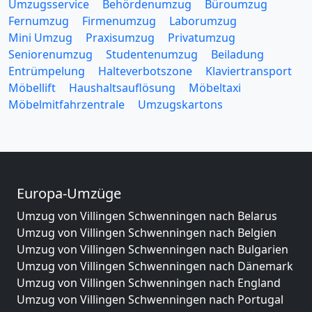
Umzugsservice
Behördenumzug
Büroumzug
Fernumzug
Firmenumzug
Laborumzug
Mini Umzug
Praxisumzug
Privatumzug
Seniorenumzug
Studentenumzug
Beiladung
Entrümpelung
Halteverbotszone
Klaviertransport
Möbellift
Haushaltsauflösung
Möbeltaxi
Möbelmitfahrzentrale
Umzugskartons
Europa-Umzüge
Umzug von Villingen Schwenningen nach Belarus
Umzug von Villingen Schwenningen nach Belgien
Umzug von Villingen Schwenningen nach Bulgarien
Umzug von Villingen Schwenningen nach Dänemark
Umzug von Villingen Schwenningen nach England
Umzug von Villingen Schwenningen nach Portugal