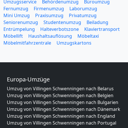
Umzugsservice
Behördenumzug
Büroumzug
Fernumzug
Firmenumzug
Laborumzug
Mini Umzug
Praxisumzug
Privatumzug
Seniorenumzug
Studentenumzug
Beiladung
Entrümpelung
Halteverbotszone
Klaviertransport
Möbellift
Haushaltsauflösung
Möbeltaxi
Möbelmitfahrzentrale
Umzugskartons
Europa-Umzüge
Umzug von Villingen Schwenningen nach Belarus
Umzug von Villingen Schwenningen nach Belgien
Umzug von Villingen Schwenningen nach Bulgarien
Umzug von Villingen Schwenningen nach Dänemark
Umzug von Villingen Schwenningen nach England
Umzug von Villingen Schwenningen nach Portugal