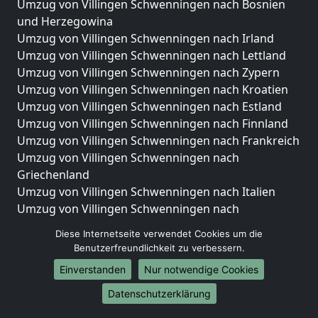
Umzug von Villingen Schwenningen nach Bosnien
und Herzegowina
Umzug von Villingen Schwenningen nach Irland
Umzug von Villingen Schwenningen nach Lettland
Umzug von Villingen Schwenningen nach Zypern
Umzug von Villingen Schwenningen nach Kroatien
Umzug von Villingen Schwenningen nach Estland
Umzug von Villingen Schwenningen nach Finnland
Umzug von Villingen Schwenningen nach Frankreich
Umzug von Villingen Schwenningen nach
Griechenland
Umzug von Villingen Schwenningen nach Italien
Umzug von Villingen Schwenningen nach
Liechtenstein
Diese Internetseite verwendet Cookies um die
Umzug von Villingen Schwenningen nach
Benutzerfreundlichkeit zu verbessern.
Luxemburg
Einverstanden
Nur notwendige Cookies
Umzug von Villingen Schwenningen nach
Niederlande
Datenschutzerklärung
Umzug von Villingen Schwenningen nach Norwegen