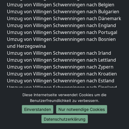
Umzug von Villingen Schwenningen nach Belgien
Umzug von Villingen Schwenningen nach Bulgarien
Umzug von Villingen Schwenningen nach Dänemark
Umzug von Villingen Schwenningen nach England
Umzug von Villingen Schwenningen nach Portugal
Umzug von Villingen Schwenningen nach Bosnien
und Herzegowina
Umzug von Villingen Schwenningen nach Irland
Umzug von Villingen Schwenningen nach Lettland
Umzug von Villingen Schwenningen nach Zypern
Umzug von Villingen Schwenningen nach Kroatien
Umzug von Villingen Schwenningen nach Estland
Umzug von Villingen Schwenningen nach Finnland
Umzug von Villingen Schwenningen nach Frankreich
Diese Internetseite verwendet Cookies um die
Umzug von Villingen Schwenningen nach
Benutzerfreundlichkeit zu verbessern.
Griechenland
Einverstanden
Nur notwendige Cookies
Umzug von Villingen Schwenningen nach Italien
Datenschutzerklärung
Umzug von Villingen Schwenningen nach
Liechtenstein