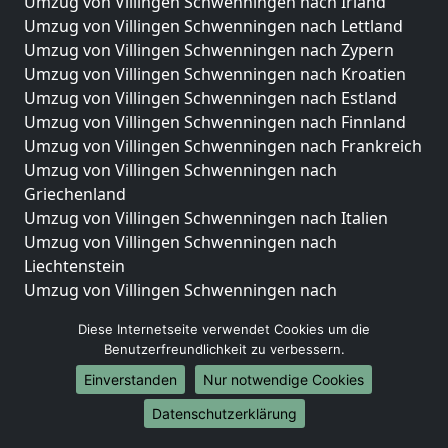
Umzug von Villingen Schwenningen nach Irland
Umzug von Villingen Schwenningen nach Lettland
Umzug von Villingen Schwenningen nach Zypern
Umzug von Villingen Schwenningen nach Kroatien
Umzug von Villingen Schwenningen nach Estland
Umzug von Villingen Schwenningen nach Finnland
Umzug von Villingen Schwenningen nach Frankreich
Umzug von Villingen Schwenningen nach
Griechenland
Umzug von Villingen Schwenningen nach Italien
Umzug von Villingen Schwenningen nach
Liechtenstein
Umzug von Villingen Schwenningen nach
Luxemburg
Diese Internetseite verwendet Cookies um die
Umzug von Villingen Schwenningen nach
Benutzerfreundlichkeit zu verbessern.
Niederlande
Einverstanden
Nur notwendige Cookies
Umzug von Villingen Schwenningen nach Norwegen
Datenschutzerklärung
Umzüge-Deutschlandweit