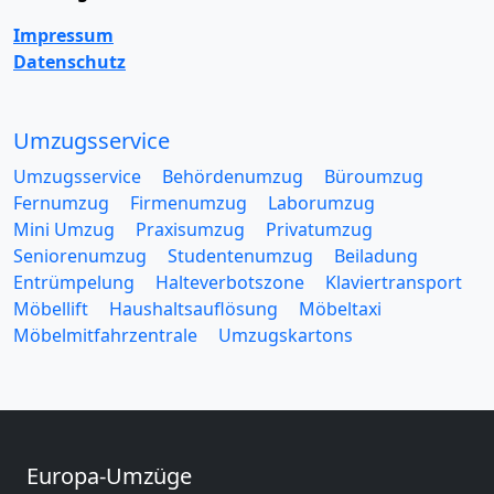
Impressum
Datenschutz
Umzugsservice
Umzugsservice
Behördenumzug
Büroumzug
Fernumzug
Firmenumzug
Laborumzug
Mini Umzug
Praxisumzug
Privatumzug
Seniorenumzug
Studentenumzug
Beiladung
Entrümpelung
Halteverbotszone
Klaviertransport
Möbellift
Haushaltsauflösung
Möbeltaxi
Möbelmitfahrzentrale
Umzugskartons
Europa-Umzüge