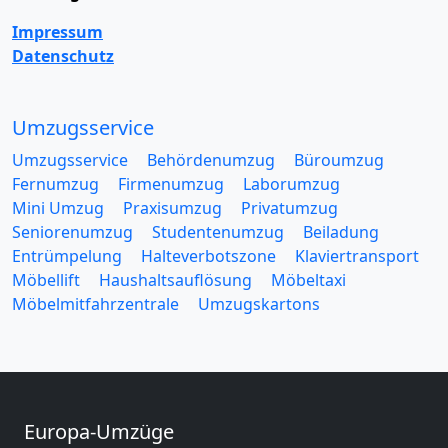
Impressum
Datenschutz
Umzugsservice
Umzugsservice
Behördenumzug
Büroumzug
Fernumzug
Firmenumzug
Laborumzug
Mini Umzug
Praxisumzug
Privatumzug
Seniorenumzug
Studentenumzug
Beiladung
Entrümpelung
Halteverbotszone
Klaviertransport
Möbellift
Haushaltsauflösung
Möbeltaxi
Möbelmitfahrzentrale
Umzugskartons
Europa-Umzüge