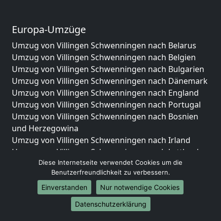
Europa-Umzüge
Umzug von Villingen Schwenningen nach Belarus
Umzug von Villingen Schwenningen nach Belgien
Umzug von Villingen Schwenningen nach Bulgarien
Umzug von Villingen Schwenningen nach Dänemark
Umzug von Villingen Schwenningen nach England
Umzug von Villingen Schwenningen nach Portugal
Umzug von Villingen Schwenningen nach Bosnien
und Herzegowina
Umzug von Villingen Schwenningen nach Irland
Umzug von Villingen Schwenningen nach Lettland
Umzug von Villingen Schwenningen nach Zypern
Diese Internetseite verwendet Cookies um die
Benutzerfreundlichkeit zu verbessern.
Umzug von Villingen Schwenningen nach Kroatien
Umzug von Villingen Schwenningen nach Estland
Einverstanden
Nur notwendige Cookies
Umzug von Villingen Schwenningen nach Finnland
Datenschutzerklärung
Umzug von Villingen Schwenningen nach Frankreich