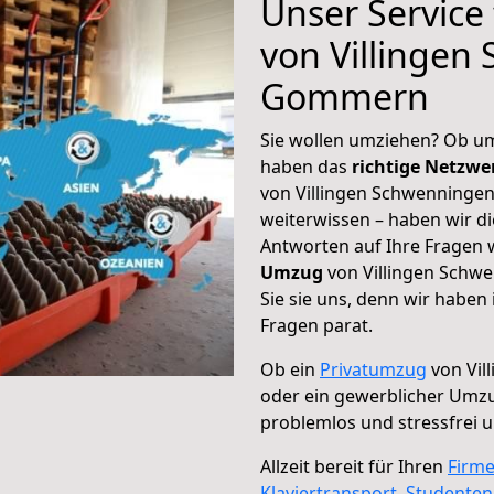
Unser Service
von Villingen
Gommern
Sie wollen umziehen? Ob um
haben das
richtige Netzw
von Villingen Schwenninge
weiterwissen – haben wir di
Antworten auf Ihre Fragen 
Umzug
von Villingen Schw
Sie sie uns, denn wir haben
Fragen parat.
Ob ein
Privatumzug
von Vi
oder ein gewerblicher Um
problemlos und stressfrei 
Allzeit bereit für Ihren
Firm
Klaviertransport
,
Studente