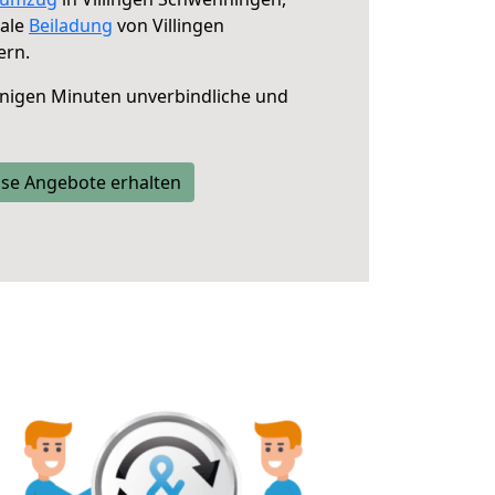
male
Beiladung
von Villingen
rn.
nigen Minuten unverbindliche und
se Angebote erhalten