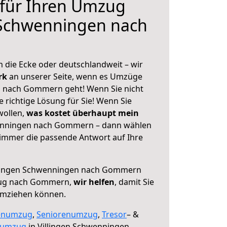
 für Ihren Umzug
 Schwenningen nach
 die Ecke oder deutschlandweit – wir
erk
an unserer Seite, wenn es Umzüge
n nach Gommern geht! Wenn Sie nicht
e richtige Lösung für Sie! Wenn Sie
wollen,
was kostet überhaupt mein
enningen nach Gommern – dann wählen
 immer die passende Antwort auf Ihre
llingen Schwenningen nach Gommern
zug nach Gommern,
wir helfen
, damit Sie
umziehen können.
enumzug
,
Seniorenumzug
,
Tresor
– &
numzug
in Villingen Schwenningen,