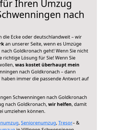
 für Ihren Umzug
 Schwenningen nach
 die Ecke oder deutschlandweit – wir
erk
an unserer Seite, wenn es Umzüge
 nach Goldkronach geht! Wenn Sie nicht
e richtige Lösung für Sie! Wenn Sie
wollen,
was kostet überhaupt mein
enningen nach Goldkronach – dann
ir haben immer die passende Antwort auf
lingen Schwenningen nach Goldkronach
ug nach Goldkronach,
wir helfen
, damit
rei umziehen können.
enumzug
,
Seniorenumzug
,
Tresor
– &
numzug
in Villingen Schwenningen,