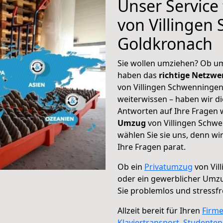
Unser Service
von Villingen
Goldkronach
Sie wollen umziehen? Ob um
haben das
richtige Netzw
von Villingen Schwenningen
weiterwissen – haben wir di
Antworten auf Ihre Fragen 
Umzug
von Villingen Schw
wählen Sie sie uns, denn w
Ihre Fragen parat.
Ob ein
Privatumzug
von Vil
oder ein gewerblicher Umz
Sie problemlos und stressf
Allzeit bereit für Ihren
Firm
Klaviertransport
,
Studente