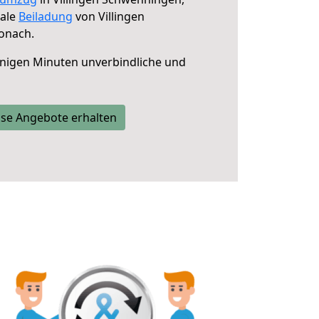
male
Beiladung
von Villingen
onach.
nigen Minuten unverbindliche und
se Angebote erhalten