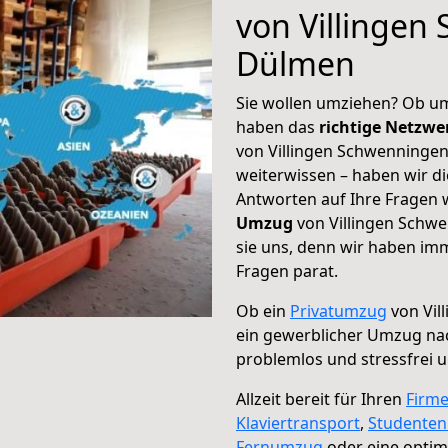
von Villingen
Dülmen
Sie wollen umziehen? Ob um
haben das
richtige Netzw
von Villingen Schwenningen
weiterwissen – haben wir di
Antworten auf Ihre Fragen 
Umzug
von Villingen Schw
sie uns, denn wir haben im
Fragen parat.
Ob ein
Privatumzug
von Vil
ein gewerblicher Umzug n
problemlos und stressfrei 
Allzeit bereit für Ihren
Firm
Klaviertransport
,
Studente
Fernumzug
oder eine opti