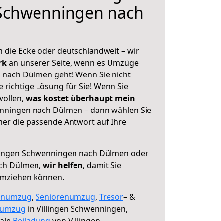
 Schwenningen nach
 die Ecke oder deutschlandweit – wir
erk
an unserer Seite, wenn es Umzüge
 nach Dülmen geht! Wenn Sie nicht
e richtige Lösung für Sie! Wenn Sie
wollen,
was kostet überhaupt mein
enningen nach Dülmen – dann wählen Sie
mer die passende Antwort auf Ihre
lingen Schwenningen nach Dülmen oder
ach Dülmen,
wir helfen
, damit Sie
umziehen können.
enumzug
,
Seniorenumzug
,
Tresor
– &
numzug
in Villingen Schwenningen,
male
Beiladung
von Villingen