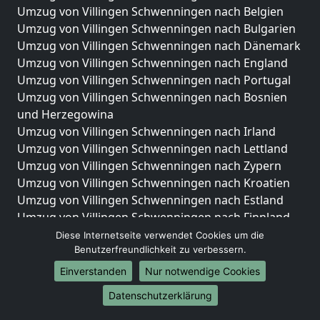
Umzug von Villingen Schwenningen nach Belgien
Umzug von Villingen Schwenningen nach Bulgarien
Umzug von Villingen Schwenningen nach Dänemark
Umzug von Villingen Schwenningen nach England
Umzug von Villingen Schwenningen nach Portugal
Umzug von Villingen Schwenningen nach Bosnien
und Herzegowina
Umzug von Villingen Schwenningen nach Irland
Umzug von Villingen Schwenningen nach Lettland
Umzug von Villingen Schwenningen nach Zypern
Umzug von Villingen Schwenningen nach Kroatien
Umzug von Villingen Schwenningen nach Estland
Umzug von Villingen Schwenningen nach Finnland
Umzug von Villingen Schwenningen nach Frankreich
Diese Internetseite verwendet Cookies um die
Umzug von Villingen Schwenningen nach
Benutzerfreundlichkeit zu verbessern.
Griechenland
Einverstanden
Nur notwendige Cookies
Umzug von Villingen Schwenningen nach Italien
Datenschutzerklärung
Umzug von Villingen Schwenningen nach
Liechtenstein