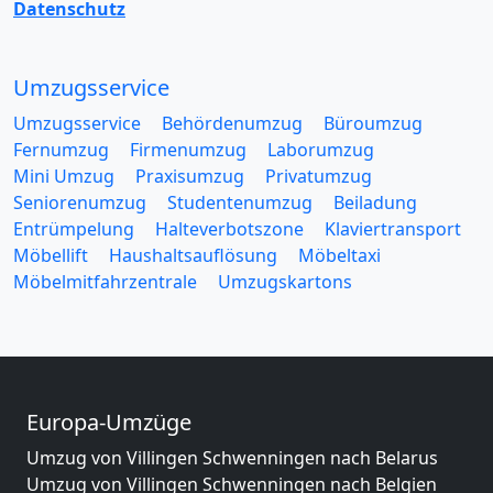
Datenschutz
Umzugsservice
Umzugsservice
Behördenumzug
Büroumzug
Fernumzug
Firmenumzug
Laborumzug
Mini Umzug
Praxisumzug
Privatumzug
Seniorenumzug
Studentenumzug
Beiladung
Entrümpelung
Halteverbotszone
Klaviertransport
Möbellift
Haushaltsauflösung
Möbeltaxi
Möbelmitfahrzentrale
Umzugskartons
Europa-Umzüge
Umzug von Villingen Schwenningen nach Belarus
Umzug von Villingen Schwenningen nach Belgien