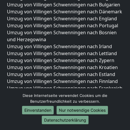
Umzug von Villingen Schwenningen nach Bulgarien
Umzug von Villingen Schwenningen nach Dänemark
Umzug von Villingen Schwenningen nach England
Umzug von Villingen Schwenningen nach Portugal
Umzug von Villingen Schwenningen nach Bosnien
und Herzegowina
Umzug von Villingen Schwenningen nach Irland
Umzug von Villingen Schwenningen nach Lettland
Umzug von Villingen Schwenningen nach Zypern
Umzug von Villingen Schwenningen nach Kroatien
Umzug von Villingen Schwenningen nach Estland
Umzug von Villingen Schwenningen nach Finnland
Umzug von Villingen Schwenningen nach Frankreich
Umzug von Villingen Schwenningen nach
Diese Internetseite verwendet Cookies um die
Griechenland
Benutzerfreundlichkeit zu verbessern.
Umzug von Villingen Schwenningen nach Italien
Einverstanden
Nur notwendige Cookies
Umzug von Villingen Schwenningen nach
Datenschutzerklärung
Liechtenstein
Umzug von Villingen Schwenningen nach