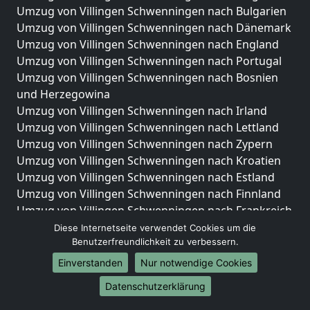
Umzug von Villingen Schwenningen nach Bulgarien
Umzug von Villingen Schwenningen nach Dänemark
Umzug von Villingen Schwenningen nach England
Umzug von Villingen Schwenningen nach Portugal
Umzug von Villingen Schwenningen nach Bosnien
und Herzegowina
Umzug von Villingen Schwenningen nach Irland
Umzug von Villingen Schwenningen nach Lettland
Umzug von Villingen Schwenningen nach Zypern
Umzug von Villingen Schwenningen nach Kroatien
Umzug von Villingen Schwenningen nach Estland
Umzug von Villingen Schwenningen nach Finnland
Umzug von Villingen Schwenningen nach Frankreich
Umzug von Villingen Schwenningen nach
Diese Internetseite verwendet Cookies um die
Griechenland
Benutzerfreundlichkeit zu verbessern.
Umzug von Villingen Schwenningen nach Italien
Einverstanden
Nur notwendige Cookies
Umzug von Villingen Schwenningen nach
Datenschutzerklärung
Liechtenstein
Umzug von Villingen Schwenningen nach