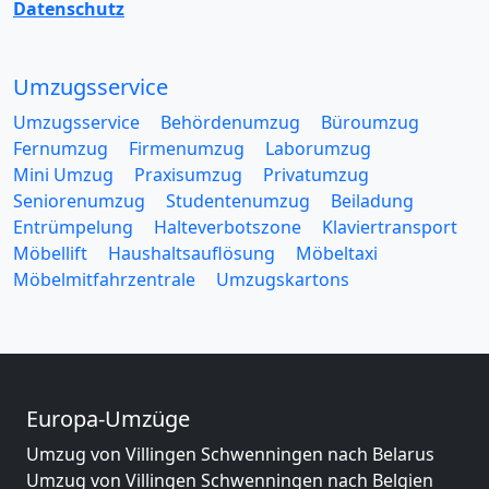
Datenschutz
Umzugsservice
Umzugsservice
Behördenumzug
Büroumzug
Fernumzug
Firmenumzug
Laborumzug
Mini Umzug
Praxisumzug
Privatumzug
Seniorenumzug
Studentenumzug
Beiladung
Entrümpelung
Halteverbotszone
Klaviertransport
Möbellift
Haushaltsauflösung
Möbeltaxi
Möbelmitfahrzentrale
Umzugskartons
Europa-Umzüge
Umzug von Villingen Schwenningen nach Belarus
Umzug von Villingen Schwenningen nach Belgien