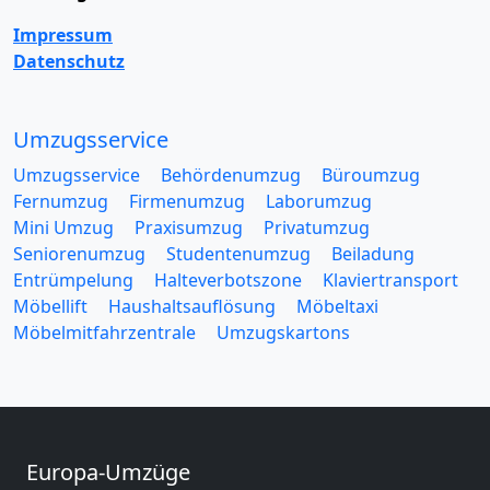
Impressum
Datenschutz
Umzugsservice
Umzugsservice
Behördenumzug
Büroumzug
Fernumzug
Firmenumzug
Laborumzug
Mini Umzug
Praxisumzug
Privatumzug
Seniorenumzug
Studentenumzug
Beiladung
Entrümpelung
Halteverbotszone
Klaviertransport
Möbellift
Haushaltsauflösung
Möbeltaxi
Möbelmitfahrzentrale
Umzugskartons
Europa-Umzüge