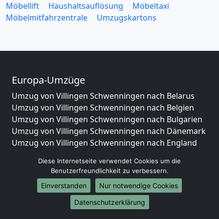
Möbellift
Haushaltsauflösung
Möbeltaxi
Möbelmitfahrzentrale
Umzugskartons
Europa-Umzüge
Umzug von Villingen Schwenningen nach Belarus
Umzug von Villingen Schwenningen nach Belgien
Umzug von Villingen Schwenningen nach Bulgarien
Umzug von Villingen Schwenningen nach Dänemark
Umzug von Villingen Schwenningen nach England
Umzug von Villingen Schwenningen nach Portugal
Diese Internetseite verwendet Cookies um die
Umzug von Villingen Schwenningen nach Bosnien
Benutzerfreundlichkeit zu verbessern.
und Herzegowina
Einverstanden
Nur notwendige Cookies
Umzug von Villingen Schwenningen nach Irland
Umzug von Villingen Schwenningen nach Lettland
Datenschutzerklärung
Umzug von Villingen Schwenningen nach Zypern