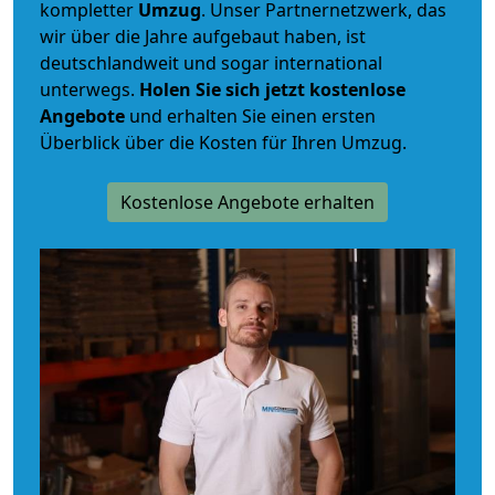
kompletter
Umzug
. Unser Partnernetzwerk, das
wir über die Jahre aufgebaut haben, ist
deutschlandweit und sogar international
unterwegs.
Holen Sie sich jetzt kostenlose
Angebote
und erhalten Sie einen ersten
Überblick über die Kosten für Ihren Umzug.
Kostenlose Angebote erhalten