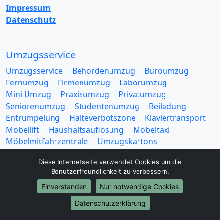
Impressum
Datenschutz
Umzugsservice
Umzugsservice
Behördenumzug
Büroumzug
Fernumzug
Firmenumzug
Laborumzug
Mini Umzug
Praxisumzug
Privatumzug
Seniorenumzug
Studentenumzug
Beiladung
Entrümpelung
Halteverbotszone
Klaviertransport
Möbellift
Haushaltsauflösung
Möbeltaxi
Möbelmitfahrzentrale
Umzugskartons
Diese Internetseite verwendet Cookies um die
Benutzerfreundlichkeit zu verbessern.
Einverstanden
Nur notwendige Cookies
Europa-Umzüge
Datenschutzerklärung
Umzug von Villingen Schwenningen nach Belarus