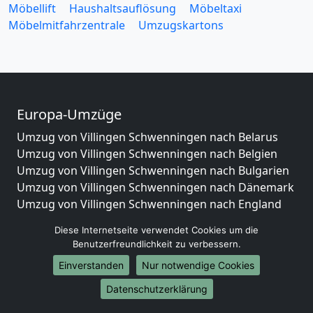
Möbellift
Haushaltsauflösung
Möbeltaxi
Möbelmitfahrzentrale
Umzugskartons
Europa-Umzüge
Umzug von Villingen Schwenningen nach Belarus
Umzug von Villingen Schwenningen nach Belgien
Umzug von Villingen Schwenningen nach Bulgarien
Umzug von Villingen Schwenningen nach Dänemark
Umzug von Villingen Schwenningen nach England
Umzug von Villingen Schwenningen nach Portugal
Diese Internetseite verwendet Cookies um die
Umzug von Villingen Schwenningen nach Bosnien
Benutzerfreundlichkeit zu verbessern.
und Herzegowina
Einverstanden
Nur notwendige Cookies
Umzug von Villingen Schwenningen nach Irland
Umzug von Villingen Schwenningen nach Lettland
Datenschutzerklärung
Umzug von Villingen Schwenningen nach Zypern