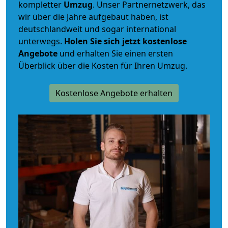
kompletter
Umzug
. Unser Partnernetzwerk, das
wir über die Jahre aufgebaut haben, ist
deutschlandweit und sogar international
unterwegs.
Holen Sie sich jetzt kostenlose
Angebote
und erhalten Sie einen ersten
Überblick über die Kosten für Ihren Umzug.
Kostenlose Angebote erhalten