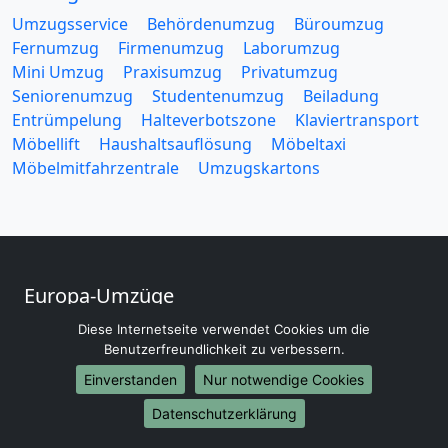
Umzugsservice
Behördenumzug
Büroumzug
Fernumzug
Firmenumzug
Laborumzug
Mini Umzug
Praxisumzug
Privatumzug
Seniorenumzug
Studentenumzug
Beiladung
Entrümpelung
Halteverbotszone
Klaviertransport
Möbellift
Haushaltsauflösung
Möbeltaxi
Möbelmitfahrzentrale
Umzugskartons
Europa-Umzüge
Umzug von Villingen Schwenningen nach Belarus
Diese Internetseite verwendet Cookies um die
Umzug von Villingen Schwenningen nach Belgien
Benutzerfreundlichkeit zu verbessern.
Umzug von Villingen Schwenningen nach Bulgarien
Einverstanden
Nur notwendige Cookies
Umzug von Villingen Schwenningen nach Dänemark
Datenschutzerklärung
Umzug von Villingen Schwenningen nach England
Umzug von Villingen Schwenningen nach Portugal