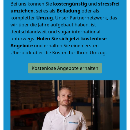
Bei uns können Sie
kostengünstig
und
stressfrei
umziehen
, sei es als
Beiladung
oder als
kompletter
Umzug
. Unser Partnernetzwerk, das
wir über die Jahre aufgebaut haben, ist
deutschlandweit und sogar international
unterwegs.
Holen Sie sich jetzt kostenlose
Angebote
und erhalten Sie einen ersten
Überblick über die Kosten für Ihren Umzug.
Kostenlose Angebote erhalten