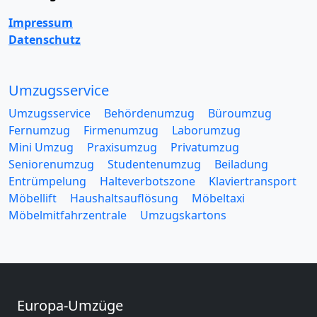
Impressum
Datenschutz
Umzugsservice
Umzugsservice
Behördenumzug
Büroumzug
Fernumzug
Firmenumzug
Laborumzug
Mini Umzug
Praxisumzug
Privatumzug
Seniorenumzug
Studentenumzug
Beiladung
Entrümpelung
Halteverbotszone
Klaviertransport
Möbellift
Haushaltsauflösung
Möbeltaxi
Möbelmitfahrzentrale
Umzugskartons
Europa-Umzüge