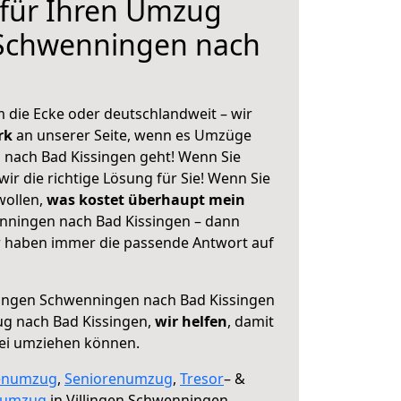
 für Ihren Umzug
 Schwenningen nach
 die Ecke oder deutschlandweit – wir
erk
an unserer Seite, wenn es Umzüge
 nach Bad Kissingen geht! Wenn Sie
ir die richtige Lösung für Sie! Wenn Sie
wollen,
was kostet überhaupt mein
nningen nach Bad Kissingen – dann
ir haben immer die passende Antwort auf
lingen Schwenningen nach Bad Kissingen
ug nach Bad Kissingen,
wir helfen
, damit
rei umziehen können.
enumzug
,
Seniorenumzug
,
Tresor
– &
numzug
in Villingen Schwenningen,