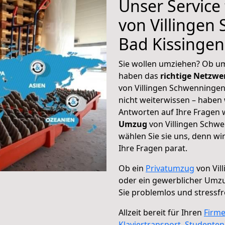
Unser Service
von Villingen
Bad Kissingen
Sie wollen umziehen? Ob um
haben das
richtige Netzw
von Villingen Schwenningen
nicht weiterwissen – haben w
Antworten auf Ihre Fragen 
Umzug
von Villingen Schwe
wählen Sie sie uns, denn w
Ihre Fragen parat.
Ob ein
Privatumzug
von Vil
oder ein gewerblicher Umz
Sie problemlos und stressf
Allzeit bereit für Ihren
Firm
Klaviertransport
,
Studente