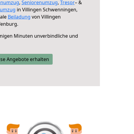
enumzug
,
Seniorenumzug
,
Tresor
– &
numzug
in Villingen Schwenningen,
male
Beiladung
von Villingen
fenburg.
nigen Minuten unverbindliche und
se Angebote erhalten