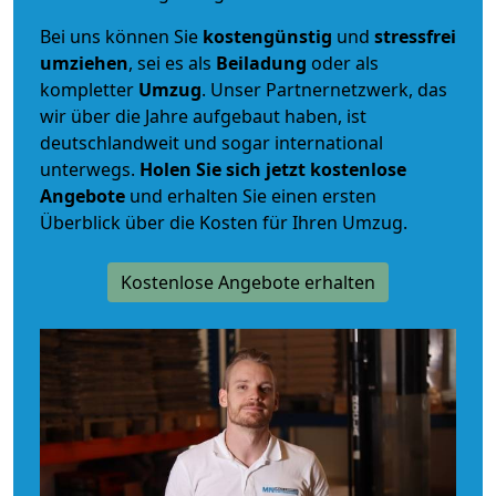
Bei uns können Sie
kostengünstig
und
stressfrei
umziehen
, sei es als
Beiladung
oder als
kompletter
Umzug
. Unser Partnernetzwerk, das
wir über die Jahre aufgebaut haben, ist
deutschlandweit und sogar international
unterwegs.
Holen Sie sich jetzt kostenlose
Angebote
und erhalten Sie einen ersten
Überblick über die Kosten für Ihren Umzug.
Kostenlose Angebote erhalten