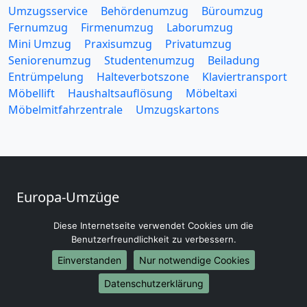
Umzugsservice
Behördenumzug
Büroumzug
Fernumzug
Firmenumzug
Laborumzug
Mini Umzug
Praxisumzug
Privatumzug
Seniorenumzug
Studentenumzug
Beiladung
Entrümpelung
Halteverbotszone
Klaviertransport
Möbellift
Haushaltsauflösung
Möbeltaxi
Möbelmitfahrzentrale
Umzugskartons
Europa-Umzüge
Umzug von Villingen Schwenningen nach Belarus
Diese Internetseite verwendet Cookies um die
Umzug von Villingen Schwenningen nach Belgien
Benutzerfreundlichkeit zu verbessern.
Umzug von Villingen Schwenningen nach Bulgarien
Einverstanden
Nur notwendige Cookies
Umzug von Villingen Schwenningen nach Dänemark
Umzug von Villingen Schwenningen nach England
Datenschutzerklärung
Umzug von Villingen Schwenningen nach Portugal