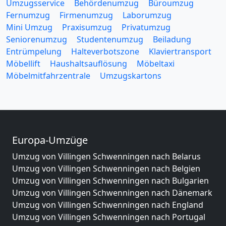
Umzugsservice
Behördenumzug
Büroumzug
Fernumzug
Firmenumzug
Laborumzug
Mini Umzug
Praxisumzug
Privatumzug
Seniorenumzug
Studentenumzug
Beiladung
Entrümpelung
Halteverbotszone
Klaviertransport
Möbellift
Haushaltsauflösung
Möbeltaxi
Möbelmitfahrzentrale
Umzugskartons
Europa-Umzüge
Umzug von Villingen Schwenningen nach Belarus
Umzug von Villingen Schwenningen nach Belgien
Umzug von Villingen Schwenningen nach Bulgarien
Umzug von Villingen Schwenningen nach Dänemark
Umzug von Villingen Schwenningen nach England
Umzug von Villingen Schwenningen nach Portugal