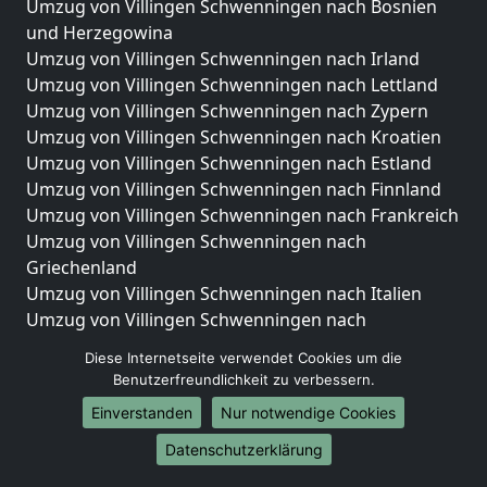
Umzug von Villingen Schwenningen nach Bosnien
und Herzegowina
Umzug von Villingen Schwenningen nach Irland
Umzug von Villingen Schwenningen nach Lettland
Umzug von Villingen Schwenningen nach Zypern
Umzug von Villingen Schwenningen nach Kroatien
Umzug von Villingen Schwenningen nach Estland
Umzug von Villingen Schwenningen nach Finnland
Umzug von Villingen Schwenningen nach Frankreich
Umzug von Villingen Schwenningen nach
Griechenland
Umzug von Villingen Schwenningen nach Italien
Umzug von Villingen Schwenningen nach
Liechtenstein
Diese Internetseite verwendet Cookies um die
Umzug von Villingen Schwenningen nach
Benutzerfreundlichkeit zu verbessern.
Luxemburg
Einverstanden
Nur notwendige Cookies
Umzug von Villingen Schwenningen nach
Niederlande
Datenschutzerklärung
Umzug von Villingen Schwenningen nach Norwegen